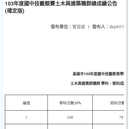
103年度國中技藝競賽土木與建築職群總成績公告
(確定版)
發布單位：
實習處
|
發布人：
dep601
高雄市103年度國中技藝教育學程
土木與建築群職群 學科、術科成績
海青工
編號
學科分數30%
術科分數70
1
100
79