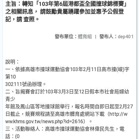
主旨：轉知「103年第6屆港都盃全國撞球錦標賽」
之相關訊息， 請鼓勵貴屬踴躍參加並惠予公假登
記，請 查照。
發布單位：
體育組
|
發布人：
dep401
說明：
一、依據高雄市撞球運動協會103年2月11日高市撞(峻)字
第10
302111號函辦理。
二、旨揭賽會訂於103年3月3日至12日假本市社會局婦幼
青少
年館及鳳山區等地撞球館舉行，報名時間自即日起至2月27
日截止，競賽規程請至高雄市體育處網站下載（http://w
ww.khms.gov.tw/news.php?id=2616）。
三、活動聯絡人：高雄市撞球運動協會林偉民先生，電
話：(0