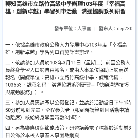
轉知高雄市立路竹高級中學辦理103年度「幸福高
雄，創新卓越」學習列車活動─溝通協調系列研習
發布單位：
人事室
|
發布人：
dep230
一、依據高雄市政府公務人力發展中心103年度「幸福高
雄，
創新卓越」學習列車實施計畫辦理。
二、敬請參加人員於103年3月11日（星期二）前至公務人
員終
身學習入口網自由報名，或由人事單位協助上網薦送
報名
（開課單位：高雄市立路竹高級中學、課程代碼：
103553
、課程名稱：溝通協調系列研習─「快樂溝通技巧
與感動
服務」）。
三、參加人員惠請予以公假登記，並請於活動當日下午1時
50
分前報到完畢，全程參與者（報到時請簽到且活動中請
勿
離席）核給終身學習時數3小時。
四、另為響應環保節能政策，研習講義電子檔將於活動前3
日
公佈於本校人事室人事園地網頁