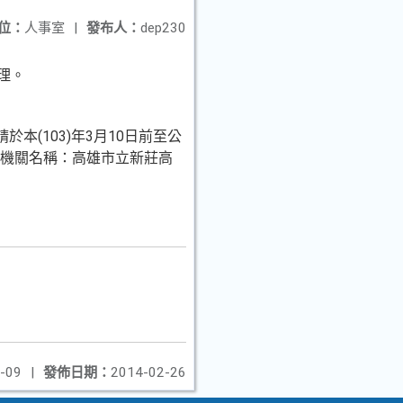
位：
人事室
|
發布人：
dep230
理。
本(103)年3月10日前
至公
；機關名稱：高雄市
立新莊高
-09
|
發佈日期：
2014-02-26