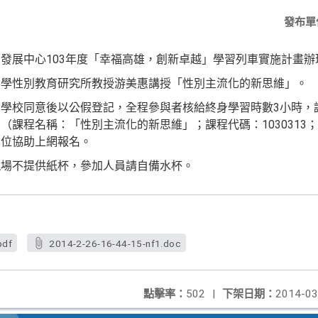
發布單
發展中心103年度「幸福高雄，
創新卓越」學習列車實施計畫辦
大學性別教育研究所教授游美惠講
授「性別主流化的新思維」。
關學校同意後以公假登記，全程參
與者核給終身學習時數3小時，請於
台（課程名稱：「性別主
流化的新思維」；課程代碼：1030313
單位協助上網報名。
現場不提供紙杯，參加人員請自備
水杯。
pdf
2014-2-26-16-44-15-nf1.doc
點擊率：
502
|
下架日期：
2014-03