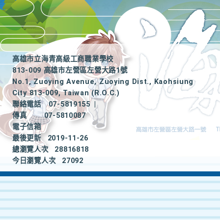
高雄市立海青高級工商職業學校
813-009 高雄市左營區左營大路1號
No.1, Zuoying Avenue, Zuoying Dist., Kaohsiung
City 813-009, Taiwan (R.O.C.)
聯絡電話
07-5819155
|
傳真
07-5810087
電子信箱
最後更新
2019-11-26
總瀏覽人次
28816818
今日瀏覽人次
27092