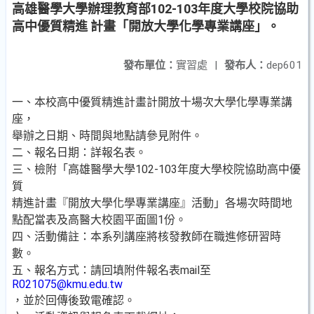
高雄醫學大學辦理教育部102-103年度大學校院協助
高中優質精進 計畫「開放大學化學專業講座」。
發布單位：
實習處
|
發布人：
dep601
一、本校高中優質精進計畫計開放十場次大學化學專業講
座，
舉辦之日期、時間與地點請參見附件。
二、報名日期：詳報名表。
三、檢附「高雄醫學大學102-103年度大學校院協助高中優
質
精進計畫『開放大學化學專業講座』活動」各場次時間地
點配當表及高醫大校園平面圖1份。
四、活動備註：本系列講座將核發教師在職進修研習時
數。
五、報名方式：請回填附件報名表mail至
R021075@kmu.edu.tw
，並於回傳後致電確認。