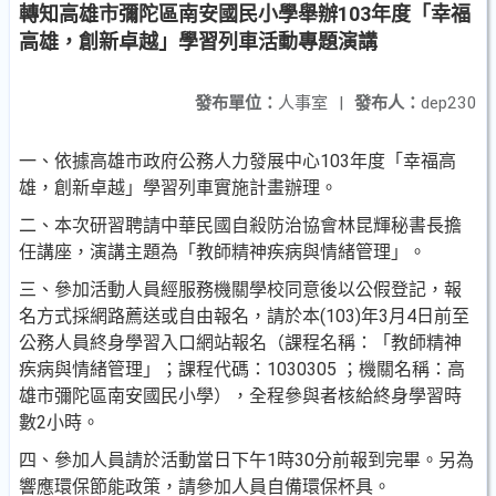
轉知高雄市彌陀區南安國民小學舉辦103年度「幸福
高雄，創新卓越」學習列車活動專題演講
發布單位：
人事室
|
發布人：
dep230
一、依據高雄市政府公務人力發展中心103年度「幸福高
雄，
創新卓越」學習列車實施計畫辦理。
二、本次研習聘請中華民國自殺防治協會林昆輝秘書長擔
任講
座，演講主題為「教師精神疾病與情緒管理」。
三、參加活動人員經服務機關學校同意後以公假登記，報
名方
式採網路薦送或自由報名，請於本(103)年3月4日前至
公
務人員終身學習入口網站報名（課程名稱：「教師精神
疾
病與情緒管理」；課程代碼：1030305 ；機關名稱：高
雄
市彌陀區南安國民小學），全程參與者核給終身學習時
數2
小時。
四、參加人員請於活動當日下午1時30分前報到完畢。另為
響應環保節能政策，請參加人員自備環保杯具。