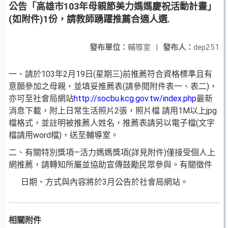
公告「高雄市103年母親節美力媽媽慶祝活動計畫」
(如附件)1份，請教師踴躍推薦合適人選.
發布單位：
輔導室
|
發布人：
dep251
一、請於103年2月19日(星期三)前推薦符合資格標準且有
意願參加之母親，並填妥推薦表(請參閱附件表一、表二)，
亦可至社會局網站
http://socbu.kcg.gov.tw/index.php
最新
消息下載，附上日常生活照片2張，照片檔 請用1M以上jpg
檔格式，並註明被推薦人姓名，推薦表請另以電子檔(文字
檔請用word檔)，送至輔導室。
二、有關特別獎項—活力媽媽獎項(詳見附件)僅接受個人上
網推薦，請轉知所屬並協助宣傳鼓勵民眾參與。有關徵件
日期、方式與內容將於3月公告於社會局網站。
相關附件