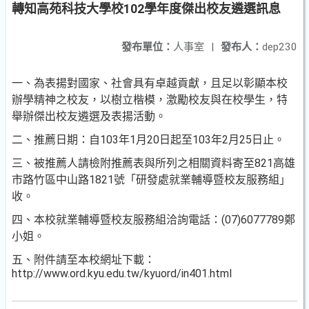
轉知高苑科技大學校102學年度傑出校友遴選訊息
發布單位：
人事室
|
發布人：
dep230
一、為表揚對國家、社會具有卓越貢獻，且足以彰顯本校
辦學
精神之校友，以樹立楷模，激勵校友與在校學生，特
舉辦
傑出校友遴選及表揚活動。
二、推薦日期：自103年1月20日起至103年2月25日止。
三、被推薦人請檢附推薦表與所列之相關資料寄至821高雄
市
路竹區中山路1821號「研發處就業輔導暨校友服務組」
收
。
四、本校就業輔導暨校友服務組洽詢電話：(07)6077789鄭
小
姐。
五、附件請至本校網址下載：
http://www.ord.kyu.edu.tw/ky
uord/in401.html