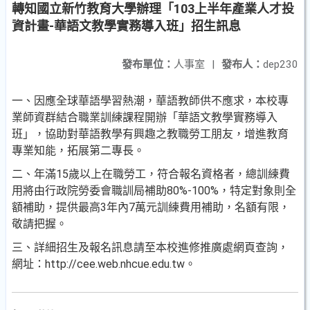
轉知國立新竹教育大學辦理「103上半年產業人才投
資計畫-華語文教學實務導入班」招生訊息
發布單位：
人事室
|
發布人：
dep230
一、因應全球華語學習熱潮，華語教師供不應求，本校專
業師
資群結合職業訓練課程開辦「華語文教學實務導入
班」，
協助對華語教學有興趣之教職勞工朋友，增進教育
專業知
能，拓展第二專長。
二、年滿15歲以上在職勞工，符合報名資格者，總訓練費
用將
由行政院勞委會職訓局補助80%-100%，特定對象則全
額補
助，提供最高3年內7萬元訓練費用補助，名額有限，
敬請
把握。
三、詳細招生及報名訊息請至本校進修推廣處網頁查詢，
網址
：http://cee.web.nhcue.edu.tw。