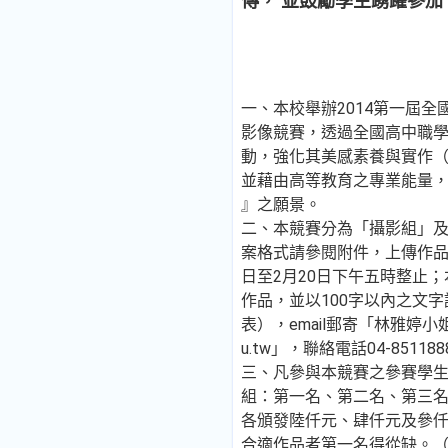
傳， 並鼓勵學生踴躍參加
一、本校舉辦2014第一屆
影像競賽，透過全國高中職
動，強化其美感素養與實作（
並藉由高等教育之專業能量
』之願景。
二、本競賽分為「攝影組」
案格式請參閱附件，上傳作品及
日至2月20日下午五時整止
作品，並以100字以內之文
表），email郵寄「林雅婷小姐：ha
u.tw」，聯絡電話04-851188
三、凡參與本競賽之參賽學
組：第一名、第二名、第三名
各頒發陸仟元、肆仟元及參仟
合適作品者第一名得從缺。