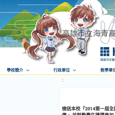
高雄市立海青
學校簡介
行政單位
教學單
:::
檢送本校『2014第一屆