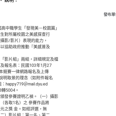
。 說明：
發布單
全國高中職學生「發現美－校園篇」
學生對所屬校園之美感探查行
攝影/影片）表現的能力，
，以協助政府推動『美感普及
及「影片組」兩組，詳細規定及檔
報名表：民國103年1月27
；本競賽一律網路報名及上傳
字說明取景的理念（如附件報名
ppy719＠mail.dyu.ed
8轉5004。
生頒發參賽證明乙禎。（一）攝影
（各取1名）之 參賽作品將
元之獎 金。如經評選，無
（二）影片組：第一名、第二