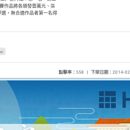
參賽作品將各頒發壹萬元、柒
評選，無合適作品者第一名得
oc
點擊率：
558
|
下架日期：
2014-02