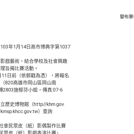
發布單
03年1月14日高市博典字第1037
）影戲藝術，結合學校及社會興趣
辦理旨揭比賽活動。
月11日前（依郵戳為憑），將報名
（820高雄市岡山區岡山南
0轉2803施郁芬小姐，傳真:07-6
博物館（http//khm.gov.
sp.khcc.gov.tw）查詢
暨社會民眾皮（紙）影偶製作比賽
會民眾皮（紙）影戲表演比賽」