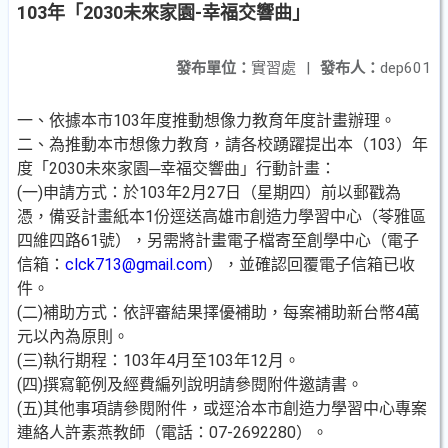
103年「2030未來家園-幸福交響曲」
發布單位：
實習處
|
發布人：
dep601
一、依據本市103年度推動想像力教育年度計畫辦理。
二、為推動本市想像力教育，請各校踴躍提出本（103）年
度「2030未來家園─幸福交響曲」行動計畫：
(一)申請方式：於103年2月27日（星期四）前以郵戳為
憑，備妥計畫紙本1份逕送高雄市創造力學習中心（苓雅區
四維四路61號），另需將計畫電子檔寄至創學中心（電子
信箱：
clck713@gmail.com
），並確認回覆電子信箱已收
件。
(二)補助方式：依評審結果擇優補助，每案補助新台幣4萬
元以內為原則。
(三)執行期程：103年4月至103年12月。
(四)撰寫範例及經費編列說明請參閱附件邀請書。
(五)其他事項請參閱附件，或逕洽本市創造力學習中心專案
連絡人許素燕教師（電話：07-2692280）。