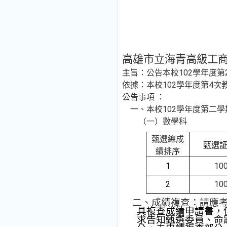
高雄市立海青高級工
主旨：
公告本校
102
學年度第
依據：本校102學年度第4
公告事項 ：
一、本校102學年度第二
（一）數學科
甄選總成
甄選
績排
序
1
10
2
10
二、成績複查：請應考
具複查成績申請書，
求告知甄選委員、命