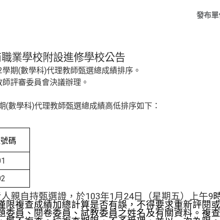
發布單
商職業學校附設進修學校公告
2
學期
(
數學科
)
代理
教師甄選
總成績排序。
次教師評審委員會決議辦理。
學期(數學科)代理教師甄選總成績高低排序如下：
証號碼
01
02
人親自持甄選證，於103年1月24日（星期五）上午9
僅限複查成績加總計算是否有誤
，不得要求重新評閱
題委員、閱卷委員、試教委員之姓名及有關資料。複