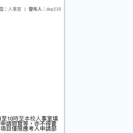
位：
人事室
|
發布人：
dep230
時至10
時至本校人
事室填
或申請閱覽等，亦不得要
查項目僅限應考人申請部