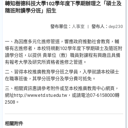
轉知樹德科技大學102學年度下學期辦理之「碩士及
隨班附讀學分班」招生
發布單位：
人事室
|
發布人：
dep230
一、為因應多元化進修管道，響應政府推動社會教育，輔
導有
志進修者，本校特規劃102學年度下學期碩士及隨班附
讀
學分班，以提供 貴單位（教）職員對課程有興趣且具備
有
報考大學及研究所資格者進修之管道。
二、習得本校推廣教育學分班之學員，入學就讀本校碩士
在職
專班後，其學分班學分及學分費可抵免。
三、相關資訊惠請參考附件或至本校推廣教育中心網頁，
網址
http://www.etd.stu.edu.tw，或請電洽07-6158000轉
250
8。
相關附件