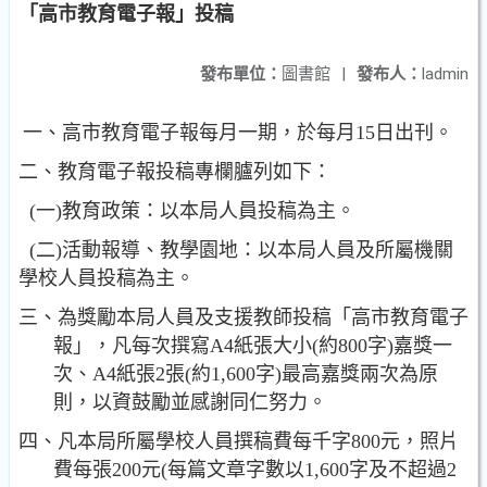
「高市教育電子報」投稿
發布單位：
圖書館
|
發布人：
ladmin
一、高市教育電子報每月一期，於每月
15
日出刊。
二、教育電子報投稿專欄臚列如下：
(
一
)
教育政策：以本局人員投稿為主。
(
二
)
活動報導、教學園地：以本局人員及所屬機關
學校人員投稿為主。
三、為獎勵本局人員及支援教師投稿「高市教育電子
報」，凡每次撰寫
A4
紙張大小
(
約
800
字
)
嘉獎一
次、
A4
紙張
2
張
(
約
1,600
字
)
最高嘉獎兩次為原
則，以資鼓勵並感謝同仁努力。
四、凡本局所屬學校人員撰稿費每千字
800
元，照片
費每張
200
元
(
每篇文章字數以
1,600
字及不超過
2