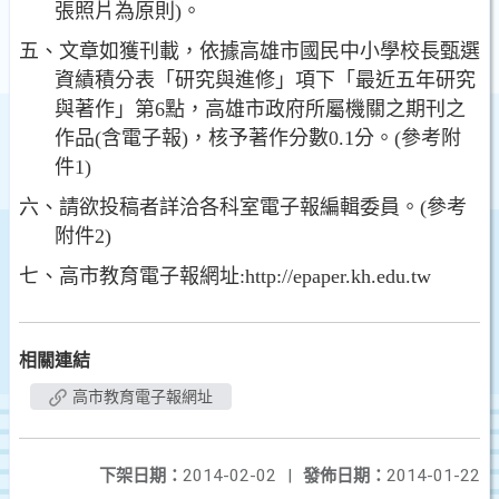
張照片為原則
)
。
五、文章如獲刊載，依據高雄市國民中小學校長甄選
資績積分表「研究與進修」項下「最近五年研究
與著作」第
6
點，高雄市政府所屬機關之期刊之
作品
(
含電子報
)
，核予著作分數
0.1
分。
(
參考附
件
1)
六、請欲投稿者詳洽各科室電子報編輯委員。
(
參考
附件
2)
七、高市教育電子報網址
:http://epaper.kh.edu.tw
相關連結
高市教育電子報網址
下架日期：
2014-02-02
|
發佈日期：
2014-01-22