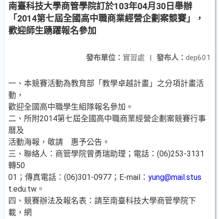
南臺科技大學商管學院訂於103年04月30日舉辦
「2014第七屆全國高中職商業經營企劃案競賽」，
歡迎師生踴躍報名參加
發布單位：
實習處
|
發布人：
dep601
一、本競賽活動為教育部「教學卓越計畫」之分項計畫活
動，
歡迎全國高中職學生組隊報名參加。
二、所附2014第七屆全國高中職商業經營企劃案競賽行事
曆及
活動海報，敬請 惠予公告。
三、聯絡人：商管學院曾勇瑞助理；電話：(06)253-3131
轉50
01；傳真電話：(06)301-0977；E-mail：
yung@mail.stus
t.edu.tw。
四、競賽辦法及報名表：請至南臺科技大學商管學院下
載，網