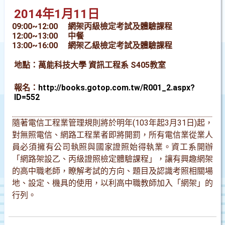
2014
年1月11日
09:00~12:00
網架丙級檢定考試及體驗課程
12:00~13:00
中餐
13:00~16:00
網架乙級檢定考試及體驗課程
地點：萬能科技大學 資訊工程系 S405教室
報名：
http://books.gotop.com.tw/R001_2.aspx?
ID=552
隨著電信工程業管理規則將於明年
(103年起3月31日)起，
對無照電信、網路工程業者即將開罰，所有電信業從業人
員必須擁有公司執照與國家證照始得執業。資工系開辦
「網路架設乙、丙級證照檢定體驗課程」，讓有興趣網架
的高中職老師，瞭解考試的方向、題目及認識考照相關場
地、設定、機具的使用，以利高中職教師加入「網架」的
行列。