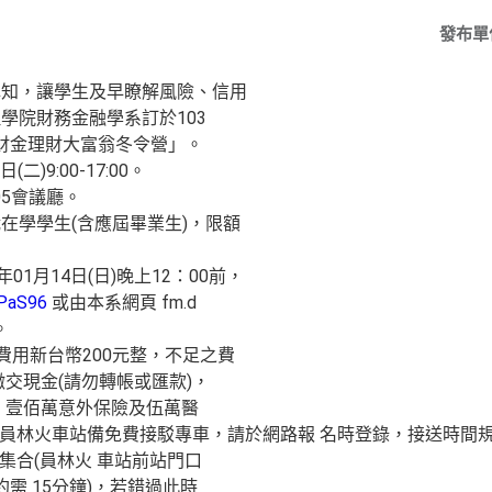
發布單
認知，讓學生及早瞭解風險、信用
學院財務金融學系訂於103
大葉財金理財大富翁冬令營」。
二)9:00-17:00。
05會議廳。
在學學生(含應屆畢業生)，限額
01月14日(日)晚上12：00前，
tPaS96
或由本系網頁 fm.d
。
費用新台幣200元整，不足之費
交現金(請勿轉帳或匯款)，
、壹佰萬意外保險及伍萬醫
於員林火車站備免費接駁專車，請於網路報 名時登錄，接送時間規劃
導集合(員林火 車站前站門口
約需 15分鐘)，若錯過此時