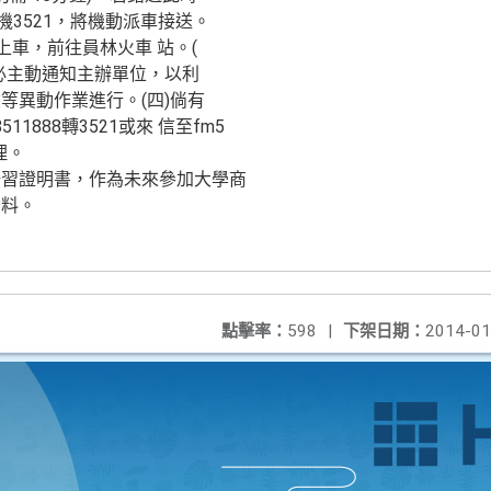
 分機3521，將機動派車接送。
合上車，前往員林火車 站。(
必主動通知主辦單位，以利
等異動作業進行。(四)倘有
1888轉3521或來 信至fm5
處理。
研習證明書，作為未來參加大學商
資料。
點擊率：
598
|
下架日期：
2014-01