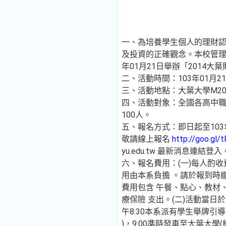
一、為培養學生個人的理財
及投資的正確觀念。本校管理
年01月21日舉辦「2014
二、活動時間：103年01月21日(
三、活動地點：大葉大學M2
四、活動對象：全國各高中職
100人。
五、報名方式：即日起至103年
敬請線上報名
http://goo.gl/
yu.edu.tw 最新消息連結登入
六、報名費用：(一)每人酌收
用由本系負擔 。請於報到時繳
費用包含 午餐、點心、教材
療保險 支出。(二)活動當日
午8:30本系派有學生舉牌引
)，9:00準時發車至大葉大學(