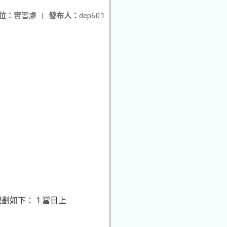
位：
實習處
|
發布人：
dep601
如下： 1.當日上