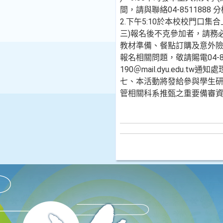
間，請與聯絡04-8511888
2.下午5:10於本校校門口集
三)報名後不克參加者，請務
教材準備、餐點訂購及意外險
報名相關問題，敬請賜電04-851
190＠mail.dyu.edu.tw通知
七、本活動將發給參與學生
管相關科系推甄之重要備審