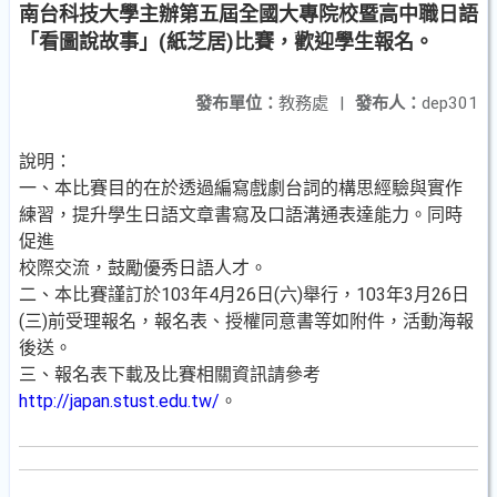
南台科技大學主辦第五屆全國大專院校暨高中職日語
「看圖說故事」(紙芝居)比賽，歡迎學生報名。
發布單位：
教務處
|
發布人：
dep301
說明：
一、本比賽目的在於透過編寫戲劇台詞的構思經驗與實作
練習，提升學生日語文章書寫及口語溝通表達能力。同時
促進
校際交流，鼓勵優秀日語人才。
二、本比賽謹訂於103年4月26日(六)舉行，103年3月26日
(三)前受理報名，報名表、授權同意書等如附件，活動海報
後送。
三、報名表下載及比賽相關資訊請參考
http://japan.stust.edu.tw/
。