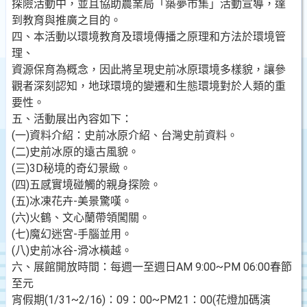
探險活動中，並且協助農業局「築夢市集」活動宣導，達
到教育與推廣之目的。
四、本活動以環境教育及環境傳播之原理和方法於環境管
理、
資源保育為概念，因此將呈現史前冰原環境多樣貌，讓參
觀者深刻認知，地球環境的變遷和生態環境對於人類的重
要性。
五、活動展出內容如下：
(一)資料介紹：史前冰原介紹、台灣史前資料。
(二)史前冰原的遠古風貌。
(三)3D秘境的奇幻景緻。
(四)五感實境碰觸的親身探險。
(五)冰凍花卉-美景驚嘆。
(六)火鶴、文心蘭帶領闖關。
(七)魔幻迷宮-手腦並用。
(八)史前冰谷-滑冰橫越。
六、展館開放時間：每週一至週日AM 9:00~PM 06:00春節
至元
宵假期(1/31~2/16)：09：00~PM21：00(花燈加碼演