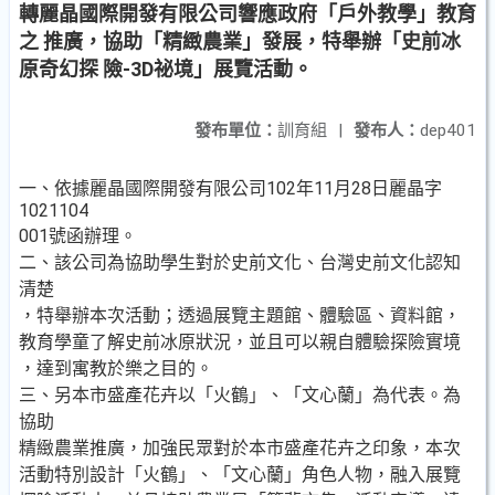
轉麗晶國際開發有限公司響應政府「戶外教學」教育
之 推廣，協助「精緻農業」發展，特舉辦「史前冰
原奇幻探 險-3D祕境」展覽活動。
發布單位：
訓育組
|
發布人：
dep401
一、依據麗晶國際開發有限公司102年11月28日麗晶字
1021104
001號函辦理。
二、該公司為協助學生對於史前文化、台灣史前文化認知
清楚
，特舉辦本次活動；透過展覽主題館、體驗區、資料館，
教育學童了解史前冰原狀況，並且可以親自體驗探險實境
，達到寓教於樂之目的。
三、另本市盛產花卉以「火鶴」、「文心蘭」為代表。為
協助
精緻農業推廣，加強民眾對於本市盛產花卉之印象，本次
活動特別設計「火鶴」、「文心蘭」角色人物，融入展覽