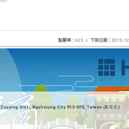
點擊率：
623
|
下架日期：
2013-12
Zuoying Dist., Kaohsiung City 813-009, Taiwan (R.O.C.)