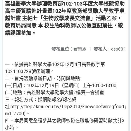
高雄醫學大學辦理教育部102-103年度大學校院協助
高中優質精進計畫暨102年度教育部獎勵大學教學卓
越計畫 主軸七「生物教學成長交流會」活動乙案，
教育局局同意 本 校生物科教師以公假登記前往，敬
請踴躍參加。
發布單位：
實習處
|
發布人：
dep601
一、依據高雄醫學大學102年12月4日高醫教字第
1021103728號函辦理。
二、旨揭活動舉辦日期、時間與地點:
(一)日期：102年12月19日（星期四）上午10:00-13:00
(二)地點：高雄醫學大學勵學大樓2樓第一會議室
三、報名方式：採網路報名(報名網
址:http://tlep2.kmu.edu.tw/tlep2013/knewsdetailregfood.ph
nid=2700)。
四、本局同意全程參與之教師核發在職進修研習時數共計3
小時。