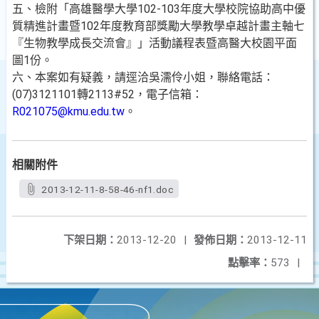
五、檢附「高雄醫學大學102-103年度大學校院協助高中優
質精進計畫暨102年度教育部獎勵大學教學卓越計畫主軸七
『生物教學成長交流會』」活動議程表暨高醫大校園平面
圖1份。
六、本案如有疑義，請逕洽吳濡伶小姐，聯絡電話：
(07)3121101轉2113#52，電子信箱：
R021075@kmu.edu.tw
。
相關附件
2013-12-11-8-58-46-nf1.doc
下架日期：
2013-12-20
|
發佈日期：
2013-12-11
點擊率：
573
|