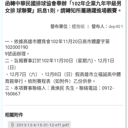
函轉中華民國排球協會舉辦「102年企業九年甲級男
女排 球聯賽』訊息1則，請轉知所屬踴躍進場觀賽。
發布單位：
體育組
|
發布人：
dep401
一、依據高雄市體育會102年11月20日高市體慶字第
102000190
9號函辦理。
二、旨揭賽事訂於102年11月30日（星期六)、12月1日
（日）
、12月7日（六）、12月8日（日）假高雄市立福誠高中體
育館舉行。檢附賽程表（如附件）乙份供參。
三、本項賽事聯絡人：黃煥民 先生，聯絡電話：0912-
160667
相關附件
2013-12-6-15-31-12-nf1.pdf