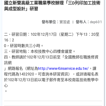
國立新營高級工業職業學校辦理「三D列印加工技術
與成型設計」研習
發布單位：
實習處
|
發布人：
dep601
二、研習日期：102年12月17日（星期二）下午13：20至
16：2
0，研習時數共三小時。
三、研習地點：本校技教中心四樓會議室。
四、教師請於102年12月13日前至「全國教師在職進修資
訊網
」網路報名（網址為
http://www4.inservice.edu.tw/
，課
程代碼為1432920，可查詢本研習資訊），或詳填報名表
於102年12月13日前以電子郵件寄至本校南區技術教學中
心
。