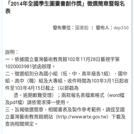
「2014年全國學生圖畫書創作獎」徵選簡章暨報名
表
發布單位：
圖書館
|
發布人：
dep350
說明：
一、依據國立臺灣藝術教育館102年11月28日藝視字第
1020003981號函辦理。
二、徵選組別分為國小組（低、中、高年級各1組）、國中
組、高中（職）組及大專組，收件時間為103年3月1日起收
件至103年4月15日截止（以郵戳為
憑，逾期歉難受理）；兩款報名表檔案格式（word檔
及pdf檔）請依需求擇一使用。
三、旨揭徵選簡章、相關書表及製作參考範例，請逕至國
立臺灣藝術教育館網站（http://www.arte.gov.tw）下載及
查詢相關規定。