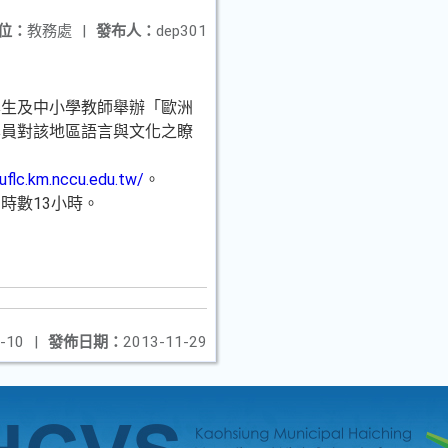
位：
教務處
|
發布人：
dep301
學生及中小學教師舉辦「歐洲
學員對該地區語言與文化之瞭
/uflc.km.nccu.edu.tw/
。
時數13小時。
-10
|
發佈日期：
2013-11-29