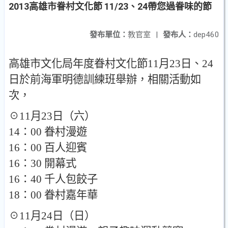
2013高雄市眷村文化節 11/23、24帶您過眷味的節
發布單位：
教官室
|
發布人：
dep460
高雄市文化局
年度眷村文化節
11
月
23
日
、
24
日於前海軍明德訓練班舉辦，相關活動如
次，
☉
11
月
23
日
（六）
14
：
00
眷村漫遊
16
：
00
百人迎賓
16
：
30
開幕式
16
：
40
千人包餃子
18
：
00
眷村嘉年華
☉
11
月
24
日
（日）