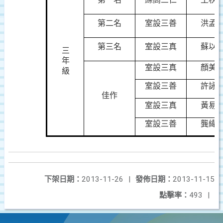
第二名
室設三善
洪孟
第三名
室設三真
蘇以
三
年
室設三真
顏美
級
室設三善
許詠
佳作
室設三真
黃易
室設三善
龔緯
下架日期：
2013-11-26
|
發佈日期：
2013-11-15
點擊率：
493
|