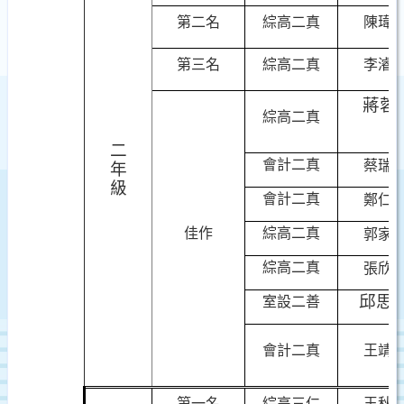
第二名
綜高二真
陳瑋
第三名
綜高二真
李濬
蔣蓉
綜高二真
二
會計二真
蔡瑞
年
級
會計二真
鄭仁
佳作
綜高二真
郭家
綜高二真
張欣
邱思
室設二善
會計二真
王靖
第一名
綜高三仁
王秋