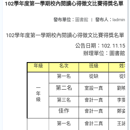
102學年度第一學期校內閱讀心得徵文比賽得獎名單
發布單位：
圖書館
|
發布人：
ladmin
102學年度第一學期校內閱讀心得徵文比賽得獎名單
公告日期：102. 11.15
辦理單位：圖書館
年級
名次
班級
姓名
第一名
從缺
從缺
第二名
一
室設一真
劉曉
年
級
第三名
會計一真
李雯
佳作
會計一真
鄭姿
第一名
會計二真
王詠