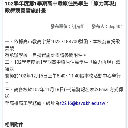
102學年度第1學期高中職原住民學生「原力再現」
歌舞競賽實施計畫
發布單位：
訓育組
|
發布人：
dep401
一、依據高市教高字第10237184700號函，本校為旨揭歌
舞競
賽承辦學校，旨揭實施計畫請參閱附件。
二、102學年度第1學期高中職原住民學生「原力再現」歌
舞競
賽擬於102年12月5日上午8:40~11:40假本校活動中心舉行
。
三、請各校於102年11月18日(一)前將報名表以Email方式傳
送
至高雄高工學務處，網址為
t2216@ksvs.kh.edu.tw
。
相關附件