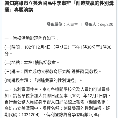
轉知高雄市立美濃國民中學舉辦「創造雙贏的性別溝
通」專題演講
發布單位：
人事室
|
發布人：
dep230
一、旨揭活動辦理內容如下：
(一)時間：102年12月4日（星期三）下午1時30分至3時30
分
。
(二)地點：本校1樓階梯教室。
(三)講座：國立成功大學教育研究所 饒夢霞 副教授。
(四)講授主題：「創造雙贏的性別溝通」。
二、為利資源共享，本府各機關學校公務人員均可派員參
加，
請各單位參加人員即日起至本（102）年12月2日前，
自行
至公務人員終身學習入口網站線上報名（機關名稱：
高雄
市立美濃國中，課程名稱：創造雙贏的性別溝通，班
期代
碼：1021204），俾利登錄終身學習時數2小時。