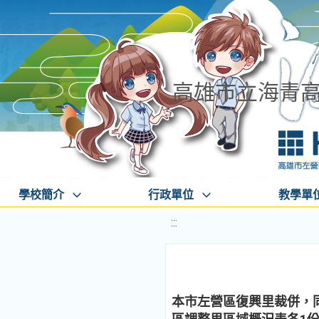
高雄市立海青
學校簡介
行政單位
教學單
:::
本市左營區復興里裁併，同