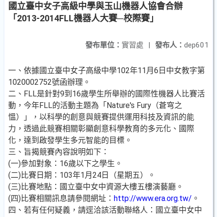
國立臺中女子高級中學與玉山機器人協會合辦
「2013-2014FLL機器人大賽─校際賽」
發布單位：
實習處
|
發布人：
dep601
一、依據國立臺中女子高級中學102年11月6日中女教字第
1020002752號函辦理。
二、FLL是針對9到16歲學生所舉辦的國際性機器人比賽活
動，今年FLL的活動主題為「Nature's Fury（蒼穹之
慍）」，以科學的創意與競賽提供運用科技及資訊的能
力，透過此競賽相關彰顯創意科學教育的多元化、國際
化，達到啟發學生多元智能的目標。
三、旨揭競賽內容說明如下：
(一)參加對象：16歲以下之學生。
(二)比賽日期：103年1月24日（星期五）。
(三)比賽地點：國立臺中女中資源大樓五樓演藝廳。
(四)比賽相關訊息請參閱網址：
http://www.era.org.tw/
。
四、若有任何疑義，請逕洽該活動聯絡人：國立臺中女中