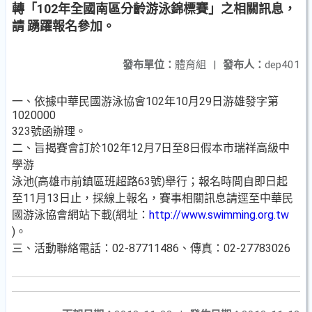
轉「102年全國南區分齡游泳錦標賽」之相關訊息，
請 踴躍報名參加。
發布單位：
體育組
|
發布人：
dep401
一、依據中華民國游泳協會102年10月29日游雄發字第
1020000
323號函辦理。
二、旨揭賽會訂於102年12月7日至8日假本市瑞祥高級中
學游
泳池(高雄市前鎮區班超路63號)舉行；報名時間自即日起
至11月13日止，採線上報名，賽事相關訊息請逕至中華民
國游泳協會網站下載(網址：
http://www.swimming.org.tw
)。
三、活動聯絡電話：02-87711486、傳真：02-27783026