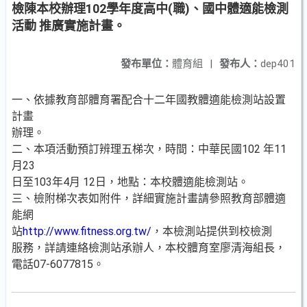
檢陳本校辦理102學年度高中(職)、國中體適能檢測
活動 推廣實施計畫。
發布單位：
體育組
|
發布人：
dep401
一、依據教育部體育署配合十二年國教體適能檢測站設置
計畫
辦理。
二、本項活動預訂辨理五梯次，時間：中華民國102 年11
月23
日至103年4月 12日，地點：本校體適能檢測站。
三、檢附梯次表如附件，詳細實施計畫請參照教育部體適
能網
站
http://www.fitness.org.tw/
，本檢測站提供到校檢測
服務，詳請連絡檢測站承辦人，本校體育室廖清海組長，
電話07-6077815。