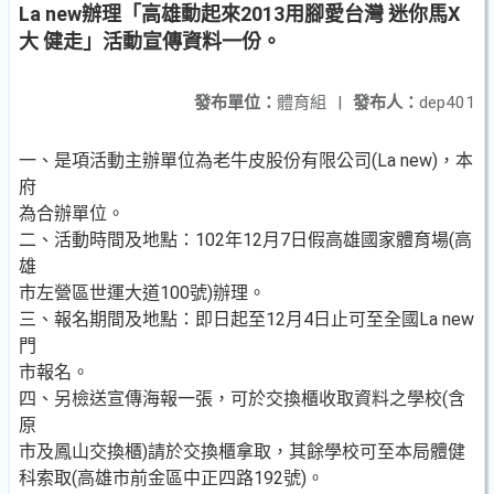
La new辦理「高雄動起來2013用腳愛台灣 迷你馬X
大 健走」活動宣傳資料一份。
發布單位：
體育組
|
發布人：
dep401
一、是項活動主辦單位為老牛皮股份有限公司(La new)，本
府
為合辦單位。
二、活動時間及地點：102年12月7日假高雄國家體育場(高
雄
市左營區世運大道100號)辦理。
三、報名期間及地點：即日起至12月4日止可至全國La new
門
市報名。
四、另檢送宣傳海報一張，可於交換櫃收取資料之學校(含
原
市及鳳山交換櫃)請於交換櫃拿取，其餘學校可至本局體健
科索取(高雄市前金區中正四路192號)。