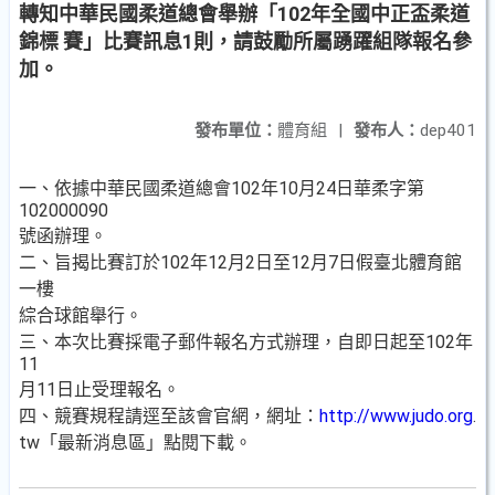
轉知中華民國柔道總會舉辦「102年全國中正盃柔道
錦標 賽」比賽訊息1則，請鼓勵所屬踴躍組隊報名參
加。
發布單位：
體育組
|
發布人：
dep401
一、依據中華民國柔道總會102年10月24日華柔字第
102000090
號函辦理。
二、旨揭比賽訂於102年12月2日至12月7日假臺北體育館
一樓
綜合球館舉行。
三、本次比賽採電子郵件報名方式辦理，自即日起至102年
11
月11日止受理報名。
四、競賽規程請逕至該會官網，網址：
http://www.judo.org
.
tw「最新消息區」點閱下載。