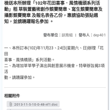
檢送本所辦理「102年花田喜事．風情橋頭系列活
動」稻 草裝置藝術創作競賽簡章、寫生競賽簡章及
攝影競賽簡章 及報名表各乙份，惠請協助張貼週
知，並請踴躍報名參加 。
發布單位：
訓育組
|
發布人：
dep401
一、本所訂本(102)年11月23、24日(星期六、日)辦理「花
田
喜事．風情橋頭」系列活動。
二、為增加莘莘學子演出與創意展示機會，特舉辦旨揭3項
活
動，請踴躍參加。
相關附件
2013-11-5-10-0-48-nf1.doc