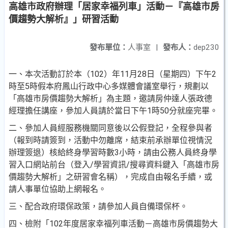
高雄市政府辦理「居家幸福列車」活動－『高雄市房
價趨勢大解析』」研習活動
發布單位：
人事室
|
發布人：
dep230
一、本次活動訂於本（102）年11月28日（星期四）下午2
時至
5時假本府鳳山行政中心多媒體會議室舉行，規劃以
「高
雄市房價趨勢大解析」為主題，邀請房仲達人張政德
經理
擔任講座，參加人員請於當日下午1時50分就座完畢。
二、參加人員經服務機關同意後以公假登記，全程參與者
（報
到時請簽到，活動中勿離席，結束前承辦單位視情況
辦理
簽退）核給終身學習時數3小時，請由公務人員終身學
習
入口網站前台（登入/學習資訊/搜尋資料鍵入「高雄市房
價趨勢大解析」之研習會名稱），完成自由報名手續，或
請人事單位協助上網報名。
三、配合政府環保政策，請參加人員自備環保杯。
四、檢附「102年度居家幸福列車活動－高雄市房價趨勢大