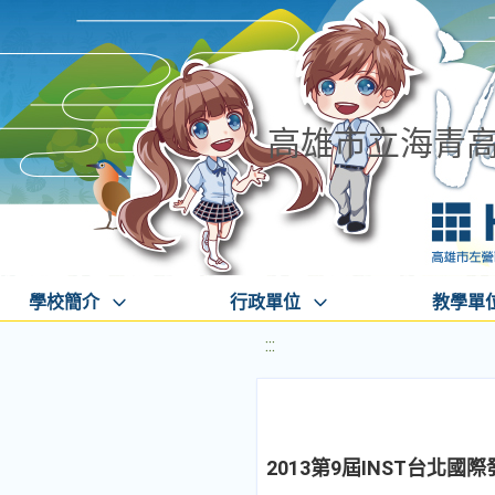
高雄市立海青
學校簡介
行政單位
教學單
:::
2013第9屆INST台