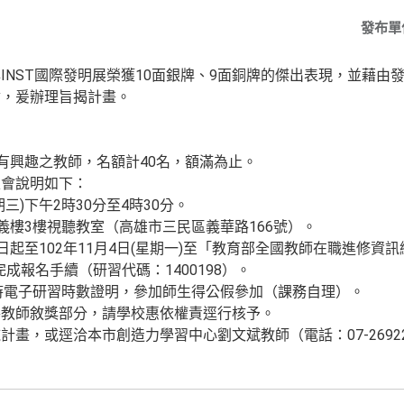
發布單
INST國際發明展榮獲10面銀牌、9面銅牌的傑出表現，並藉由
會，爰辦理旨揭計畫。
學有興趣之教師，名額計40名，額滿為止。
表會說明如下：
星期三)下午2時30分至4時30分。
義樓3樓視聽教室（高雄市三民區義華路166號）。
日起至102年11月4日(星期一)至「教育部全國教師在職進修資訊
完成報名手續（研習代碼：1400198）。
小時電子研習時數證明，參加師生得公假參加（課務自理）。
導教師敘獎部分，請學校惠依權責逕行核予。
畫，或逕洽本市創造力學習中心劉文斌教師（電話：07-26922