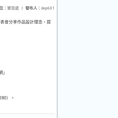
位：
實習處
|
發布人：
dep601
發表會分享作品設計理念，提
網」
80）。