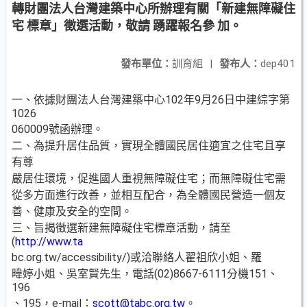
轉財團法人台灣建築中心所辦理有關「新建無障礙住
宅 標章」徵選活動，敬請 踴躍報名參 加。
發布單位：
訓育組
|
發布人：
dep401
一、依據財團法人台灣建築中心102年9月26日中建綜字第
1026
060009號函辦理。
二、為提升居住品質，實現全體國民居住適宜之住宅且享
有尊
嚴居住環境，促進國人重視無障礙住宅；而無障礙住宅需
從多方面進行改善，並相互配合，為全體國民營造一個友
善、健康及安全的空間。
三、旨揭徵選新建無障礙住宅標章活動，請至
(
http://www.ta
bc.org.tw/accessibility/)或洽聯絡人翟祖欣小姐、羅
暐婷小姐、吳室賢先生，電話(02)8667-6111分機151、
196
、195，e-mail：
scott@tabc.org.tw
。