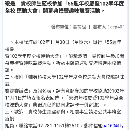
敬邀 貴校師生蒞校參加「55週年校慶暨102學年度
全校 運動大會」開幕典禮暨趣味競賽活動。
發布單位：
體育組
|
發布人：
dep401
一、本校謹訂於102年11月30日（星期六）舉行「55週年
校慶
暨102學年度全校運動大會」，誠摯邀請 貴校師生參加開
幕典禮暨趣味競賽活動，祈藉由體育運動交流增進兩校情
誼。
二、檢附「輔英科技大學102學年度全校運動大會校際趣味
競
賽競賽辦法」及報名表，請有意願參加的學校協助於102年
11月1日前填妥報名表回傳（「55週年校慶暨102學年度全
校運動大會」典禮流程將隨同邀請卡一併寄送）。
三、歡迎 貴校師生踴躍參與，相關事宜請洽公共事務室
凌帆
組員，聯絡電話07-781-1151轉2510，郵件信箱
aa160@fy
.