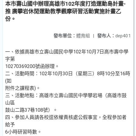
本市壽山國中辦理高雄市102年度打造運動島計畫-
推 廣攀岩休閒運動教學觀摩研習活動實施計畫乙
份。
發布單位：
體育組
|
發布人：
dep401
一、依據高雄市立壽山國民中學102年10月7日高市壽中學
字第
10270369200號函辦理。
二、活動時間：102年10月30日（星期三）8時10分至16時
(如
附件之課程表)。
三、活動地點：高雄市立壽山國民中學攀岩場（高雄市鼓
山區
鼓山二路37巷108號）。
四、參加人員請各校逕依權責核處公假事宜，全程參加者
給予
6小時研習時數。