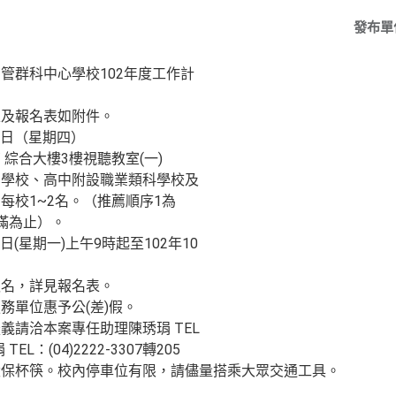
發布單
管群科中心學校102年度工作計
表及報名表如附件。
1日（星期四）
綜合大樓3樓視聽教室(一)
業學校、高中附設職業類科學校及
每校1~2名。（推薦順序1為
滿為止）。
日(星期一)上午9時起至102年10
報名，詳見報名表。
務單位惠予公(差)假。
義請洽本案專任助理陳琇琄 TEL
 TEL：(04)2222-3307轉205
環保杯筷。校內停車位有限，請儘量搭乘大眾交通工具。