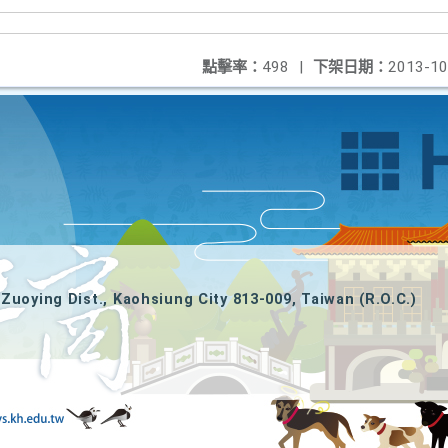
點擊率：
498
|
下架日期：
2013-10
Zuoying Dist., Kaohsiung City 813-009, Taiwan (R.O.C.)