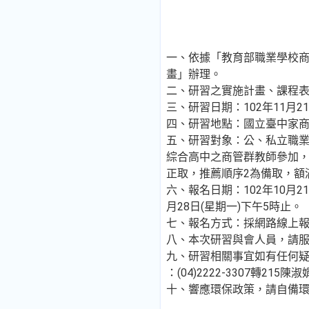
一、依據「教育部職業學校商
畫」辦理。
二、研習之實施計畫、課程
三、研習日期：102年11月2
四、研習地點：國立臺中家商 
五、研習對象：公、私立職
綜合高中之商管群教師參加，
正取，推薦順序2為備取，額
六、報名日期：102年10月21
月28日(星期一)下午5時止。
七、報名方式：採網路線上
八、本次研習與會人員，請服
九、研習相關事宜如有任何疑
：(04)2222-3307轉215陳淑娟
十、響應環保政策，請自備