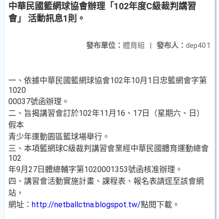
中華民國籃網球協會辦理「102年度C級裁判講習
會」 活動訊息1則。
發布單位：
體育組
|
發布人：
dep401
一、依據中華民國籃網球協會102年10月1日忠籃網會字第
1020
00037號函辦理。
二、旨揭講習會訂於102年11月16、17日（星期六、日）
假本
青少年運動園區籃球場舉行。
三、本項籃網球C級裁判講習會業經中華民國體育運動總會
102
年9月27日體總輔字第1020001353號函核准辦理。
四、講習會活動實施計畫、課程表、報名表請逕至該會網
站，
網址：
http://netballctna.blogspot.tw/
點閱下載。