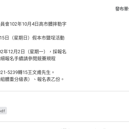
發布單
會102年10月4日高市體摔勒字
月15日（星期日）假本市鹽埕活動
2年12月2日（星期一），採報名
詳細報名手續請參閱競賽規程
1-5239轉15王文甫先生。
各組體重分級表）、報名表乙份。
pdf