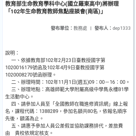
教育部生命教育學科中心(國立羅東高中)將辦理
「102年生命教育教師焦點座談會(南區)」
發布單位：
教務處
|
發布人：
dep1333
說明：
一、依據教育部102年2月23日臺教授國字第
1020016179號函及102年4月9日臺教授國字第
1020008270號函辦理。
二、辦理時間：102年11月1日(週五)09：00－16：00。
三、辦理地點：高雄師範大學附屬高級中學雋永樓B1學
生活動中心。
四、請參加人員至「全國教師在職進修資訊網」線上報
名，課程代碼：1388289，參加名額共80名，依報名順序
先後，額滿為止。
五、請惠予參加人員公差假並協助課務排代，差旅費
由 貴校依規定核支。