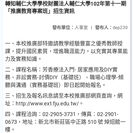
轉知輔仁大學學校財團法人輔仁大學102年第十一期
「推廣教育專案班」招生資訊
發布單位：
人事室
|
發布人：
dep230
一、本校推廣部特邀請教學經驗豐富之優秀教師授
課，提升國
民素質，增進職涯能力，以充實其專業能
力及實務知識。
二、課程名稱：芳香療法入門- 居家應用及DIY實
務、非訟實
務-討債DIY（基礎班）、職場心理學-傾
聽與溝通（實務基
礎班）即日起開始報名。
三、招生及報名訊息請至本校推廣部網頁查詢，網
址：http:/
/www.ext.fju.edu.tw/。
四、課程洽詢：02-2905-3731，傳真：02-2901-
0673，地址：
新北市新莊區中正路 510 號 焯炤館一
樓。