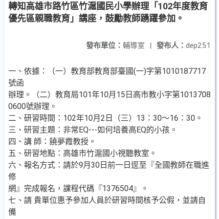
轉知高雄市路竹區竹滬國民小學辦理「102年度教育
優先區親職教育」講座，鼓勵教師踴躍參加。
發布單位：
輔導室
|
發布人：
dep251
一、依據：（一）教育部教育部臺國(一)字第1010187717
號函
辦理。（二）教育局101年10月15日高市教小字第1013708
0600號辦理。
二、研習時間：102年10月2日（三）13：30～16：30。
三、研習主題：非常EQ---如何培養高EQ的小孩。
四、講 師：饒夢霞教授。
五、研習地點：高雄市竹滬國小視聽教室。
六、報名方式：請於9月30日前一日逕至『全國教師在職進
修
網』完成報名，課程代碼『1376504』。
七、請 貴單位惠予參加人員於研習時間核予公假，並請自
備