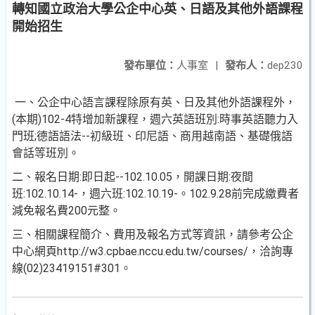
轉知國立政治大學公企中心英、日語及其他外語課程
開始招生
發布單位：
人事室
|
發布人：
dep230
一、公企中心語言課程除原有英、日及其他外語課程外，
(本期)102-4特增加新課程，週六英語班別:時事英語聽力入
門班;德語語法--初級班、印尼語、商用越南語、基礎俄語
會話等班別。
二、報名日期:即日起--102.10.05，開課日期:夜間
班:102.10.14-，週六班:102.10.19-。102.9.28前完成繳費者
減免報名費200元整。
三、相關課程簡介、費用及報名方式等資訊，請參考公企
中心網頁http://w3.cpbae.nccu.edu.tw/courses/，洽詢專
線(02)23419151#301。