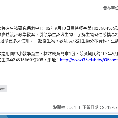
發布單
生物研究保育中心102年9月13日農特經字第1023604565
廣益設計教學教案，引領學生認識生物、了解生物習性或棲息
遞予更多人使用，一起愛生物。歡迎 貴校對生物分布資料、生
用國中小教學為主，檢附競賽簡章1份，競賽期間為102年9月2
4)24516669轉708，網址：
http://www.i35.club.tw/i35aact
ocx
點擊率：
561
|
下架日期：
2013-09